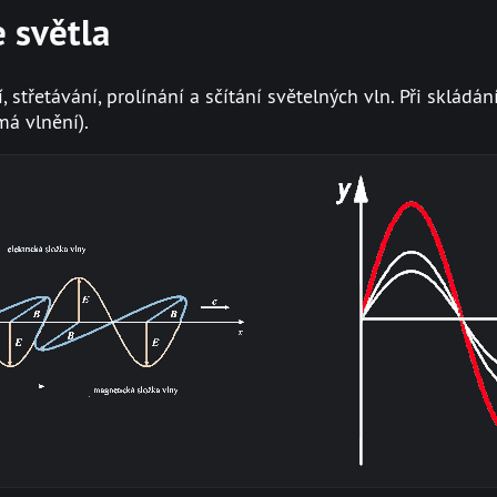
e světla
střetávání, prolínání a sčítání světelných vln. Při skládán
má vlnění).