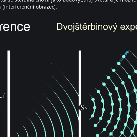
(interferenční obrazec).