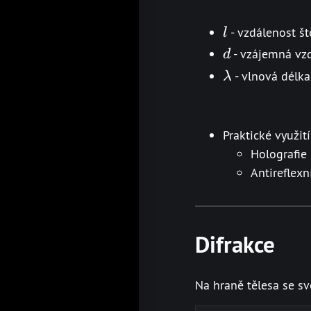
l
- vzdálenost št
l
d
- vzájemná vzd
d
\lambda
- vlnová délka
λ
Praktické využití
Holografie
Antireflexn
Difrakce
Na hraně tělesa se sv