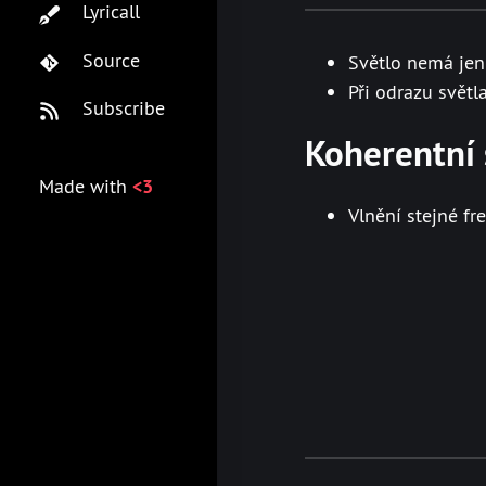
Lyricall
Source
Světlo nemá jen 
Při odrazu světl
Subscribe
Koherentní 
Made with
<3
Vlnění stejné f