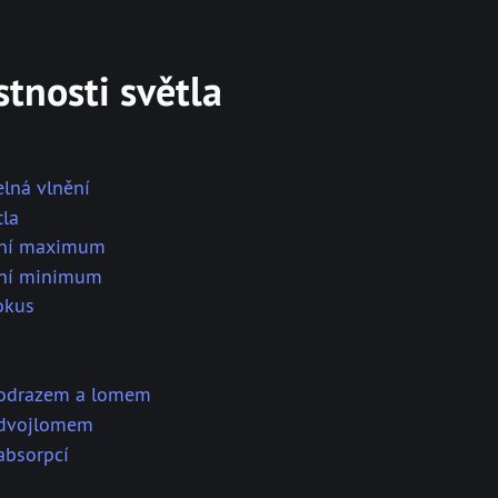
stnosti světla
elná vlnění
tla
ční maximum
ční minimum
okus
 odrazem a lomem
 dvojlomem
absorpcí