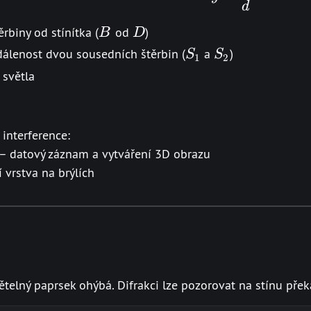
d
B
D
ěrbiny od stínítka (
od
)
B
D
S_{1}
S_{2}
álenost dvou sousedních štěrbin (
a
)
S
S
1
2
 světla
 interference:
 – datový záznam a vytváření 3D obrazu
í vrstva na brýlích
ětelný paprsek ohýbá. Difrakci lze pozorovat na stínu pře