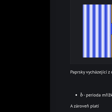
Paprsky vycházející 
b
- perioda mřížk
b
A zároveň platí