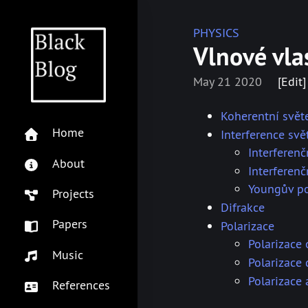
PHYSICS
Vlnové vla
May 21 2020
[Edit]
Koherentní svět
Home
Interference svě
Interferen
About
Interferen
Youngův p
Projects
Difrakce
Papers
Polarizace
Polarizace
Music
Polarizace
Polarizace 
References