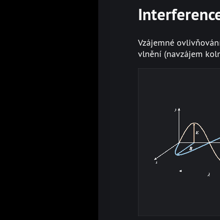
Interferenc
Vzájemné ovlivňování, 
vlnění (navzájem kol