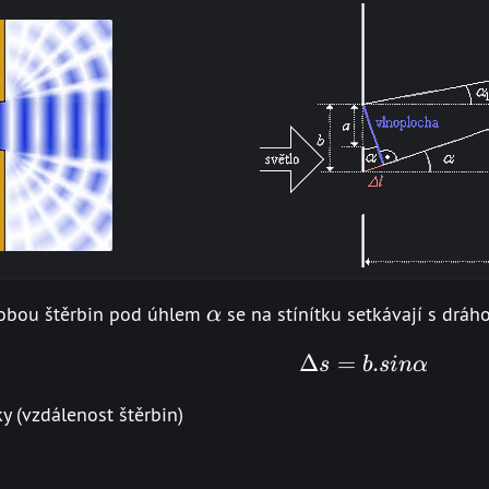
\alpha
z obou štěrbin pod úhlem
se na stínítku setkávají s drá
α
Δ
=
\Delta s = 
.
s
b
s
in
α
y (vzdálenost štěrbin)