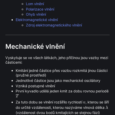
Lom vlnění
Polarizace vlnění
Ohyb vlnění
Elektromagnetické vlnění
Zdroj elektromagnetického vlnění
Mechanické vlnění
Vyskytuje se ve všech látkách, jeho příčinou jsou vazby mezi
částicemi:
Kmitání jedné částice přes vazbu rozkmitá jinou částici
(pružné prostředí)
Jednotlivé částice jsou jako mechanické oscilátory
Vzniká postupné vlnění
První kyvadlo udělá jeden kmit za dobu rovnou periodě
T
T
v
Za tuto dobu se vlnění rozšířilo rychlostí
, kterou se šíří
v
\lam
do určité vzdálenosti, kterou nazýváme vlnová délka
λ
(vzdálenost dvou bodů kmitajících se stejnou fází)