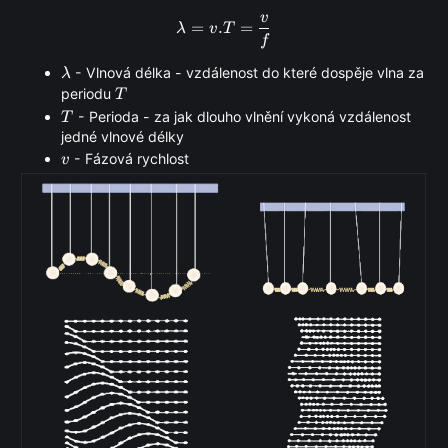
v
\lambda = v.T = \frac{v}{f}
=
.
=
λ
v
T
f
\lambda
- Vlnová délka - vzdálenost do které dospěje vlna za
λ
T
periodu
T
T
- Perioda - za jak dlouho vlnění vykoná vzdálenost
T
jedné vlnové délky
v
- Fázová rychlost
v