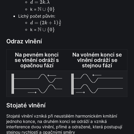
d =
=
2
.
d
k
λ
2k.\lambda
N
\N
∪
{
0
}
k =
\cup
Lichý počet půlvln:
\
λ
d =
=
(
2
+
1
)
d
k
2
{0\}
(2k+1)\frac{\lambda}
N
\N
∪
{
0
}
k =
{2}
\cup
Odraz vlnění
\
{0\}
Na pevném konci
Na volném konci se
se vlnění odráží s
vlnění odráží se
opačnou fází
stejnou fází
Stojaté vlnění
Stojaté vlnění vzniká při neustálém harmonickém kmitání
jednoho konce, na druhém konci se odráží a vzniká
interference dvou vlnění, přímé a odražené, která postupují
stejnou rychlostí a opačnými směry