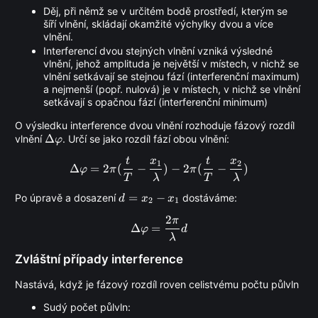
Děj, při němž se v určitém bodě prostředí, kterým se
šíří vlnění, skládají okamžité výchylky dvou a více
vlnění.
Interferencí dvou stejných vlnění vzniká výsledné
vlnění, jehož amplituda je největší v místech, v nichž se
vlnění setkávají se stejnou fází (interferenční maximum)
a nejmenší (popř. nulová) je v místech, v nichž se vlnění
setkávají s opačnou fází (interferenční minimum)
O výsledku interference dvou vlnění rozhoduje fázový rozdíl
\Delta
Δ
\varphi
vlnění
. Určí se jako rozdíl fází obou vlnění:
φ
t
x
t
x
\Delta\varphi = 2\pi(\frac{
1
2
Δ
=
2
(
−
)
−
2
(
−
)
φ
π
π
T
λ
T
λ
d =
=
−
Po úpravě a dosazení
dostáváme:
d
x
x
2
1
x_{2}
2
π
\Delta\varphi = \frac{2\pi
-
Δ
=
φ
d
λ
x_{1}
Zvláštní případy interference
Nastává, když je fázový rozdíl roven celistvému počtu půlvln
Sudý počet půlvln: