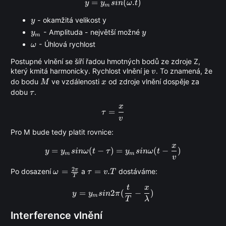
=
y = y_{m}sin(\omega .t)
(
.
)
y
y
s
in
ω
t
m
y
- okamžitá velikost y
y
y_{m}
y
- Amplituda - největší možné
y
y
m
\omega
- Úhlová rychlost
ω
Postupné vlnění se šíří řadou hmotných bodů ze zdroje Z,
v
který kmitá harmonicky. Rychlost vlnění je
. To znamená, že
v
M
x
do bodu
ve vzdálenosti
od zdroje vlnění dospěje za
M
x
\tau
dobu
.
τ
x
\tau = \frac{x}{v}
=
τ
v
Pro M bude tedy platit rovnice:
x
y = y_{m}sin\omega(t-\tau)
=
(
−
)
=
(
−
)
y
y
s
inω
t
τ
y
s
inω
t
m
m
v
2
π
\omega =
=
\tau
=
.
Po dosazení
a
dostáváme:
ω
τ
v
T
T
\frac{2\pi}
=
t
x
y = y_{m}sin2\pi(\frac{t}{
{T}
v.T
=
2
(
−
)
y
y
s
in
π
m
T
λ
Interference vlnění