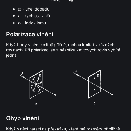
2
2
\alpha
- úhel dopadu
α
v
- rychlost vlnění
v
n
- index lomu
n
Polarizace vlnění
Když body vlnění kmitají příčně, mohou kmitat v různých
rovinách. Při polarizaci se z několika kmitových rovin vybírá
jedna
Ohyb vlnění
Když vlnění narazí na překážku, která má rozměry přibližně