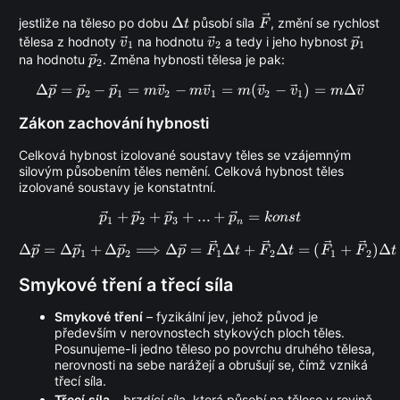
\rightarrow
\Delta
\vec
Δ
jestliže na těleso po dobu
působí síla
, změní se rychlost
t
F
t
F
\vec
\vec
\vec
tělesa z hodnoty
na hodnotu
a tedy i jeho hybnost
v
v
p
1
2
1
\vec
v_1
v_2
p_1
na hodnotu
. Změna hybnosti tělesa je pak:
p
2
p_2
Δ
=
−
=
−
\Delta \vec p = \vec p_2 - \v
=
(
−
)
=
Δ
p
p
p
m
v
m
v
m
v
v
m
v
2
1
2
1
2
1
Zákon zachování hybnosti
Celková hybnost izolované soustavy těles se vzájemným
silovým působením těles nemění. Celková hybnost těles
izolované soustavy je konstatntní.
+
+
+
...
\vec p_1 + \vec p_2 + \vec p_
+
=
p
p
p
p
k
o
n
s
t
1
2
3
n
\Delta \vec p = \Delta \vec 
Δ
=
Δ
+
Δ
⟹
Δ
=
Δ
+
Δ
=
(
+
)
Δ
p
p
p
p
F
t
F
t
F
F
t
1
2
1
2
1
2
Smykové tření a třecí síla
Smykové tření
– fyzikální jev, jehož původ je
především v nerovnostech stykových ploch těles.
Posunujeme-li jedno těleso po povrchu druhého tělesa,
nerovnosti na sebe narážejí a obrušují se, čímž vzniká
třecí síla.
Třecí síla
– brzdící síla, která působí na těleso v rovině