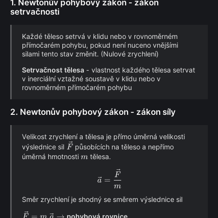
1. Newtonův pohybový zákon - zákon
setrvačnosti
Každé těleso setrvá v klidu nebo v rovnoměrném
přímočarém pohybu, pokud není nuceno vnějšími
silami tento stav změnit. (Nulové zrychlení)
Setrvačnost tělesa
- vlastnost každého tělesa setrvat
v inerciální vztažné soustavě v klidu nebo v
rovnoměrném přímočarém pohybu
2. Newtonův pohybový zákon - zákon síly
Velikost zrychlení a tělesa je přímo úměrná velikosti
\vec{F}
výslednice sil
působících na těleso a nepřímo
F
m
úměrná hmotnosti
tělesa.
m
\vec a = \frac{\vec F}{m}
F
=
a
m
Směr zrychlení je shodný se směrem výslednice sil
\vec F = m.
=
.
→
pohybová rovnice
F
m
a