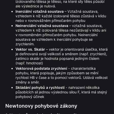
izolovaného tělesa je těleso, na které síly těles působí
ale výslednice je nulová.
Inerciální vztažná soustava
– Vztažná soustava,
vzhledem k níž každé izolované těleso zůstává v klidu
nebo v rovnovážném přímočarém pohybu
Neinerciální vztažná soustava
– vztažná soustava,
vzhledem k níž izolovaná tělesa nezůstávají v klidu ani
v rovnoměrném přímočarém pohybu. Neinerciální
soustava se vzhledem k inerciální pohybuje se
zrychlením.
Vektor vs. Skalár
– vektor je orientovaná úsečka, která
je definovaná svojí velikostí a směrem (např. zrychlení),
zatímco skalár je hodnota popsaná jediným číslem
(např. hmotnost)
Vektorová podstata zrychlení
- charakteristika
pohybu, která popisuje, jakým způsobem se mění
rychlost HB v čase a to pomocí vektorů. Udává velikost
změny a směr.
Skládání pohybů a rychlostí
- nahrazení několika
působících sil jednou výslednou silou F, která má stejný
pohybový účinek
Newtonovy pohybové zákony