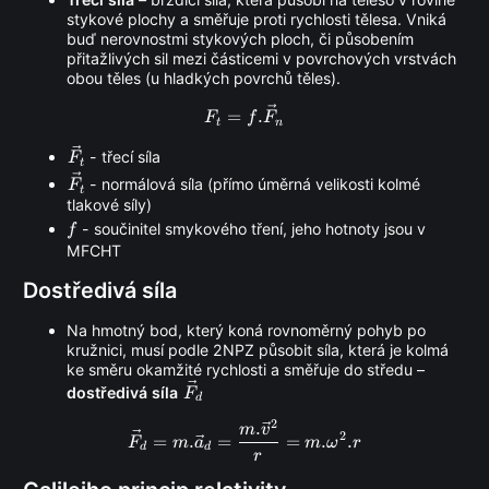
stykové plochy a směřuje proti rychlosti tělesa. Vniká
buď nerovnostmi stykových ploch, či působením
přitažlivých sil mezi částicemi v povrchových vrstvách
obou těles (u hladkých povrchů těles).
F_t = f. \vec F_n
=
.
F
f
F
t
n
\vec
- třecí síla
F
t
F_t
\vec
- normálová síla (přímo úměrná velikosti kolmé
F
t
F_t
tlakové síly)
f
- součinitel smykového tření, jeho hotnoty jsou v
f
MFCHT
Dostředivá síla
Na hmotný bod, který koná rovnoměrný pohyb po
kružnici, musí podle 2NPZ působit síla, která je kolmá
ke směru okamžité rychlosti a směřuje do středu –
\vec
dostředivá síla
F
d
F_d
2
.
\vec F_d = m. \vec a_d = \fr
m
v
2
=
.
=
=
.
.
F
m
a
m
ω
r
d
d
r