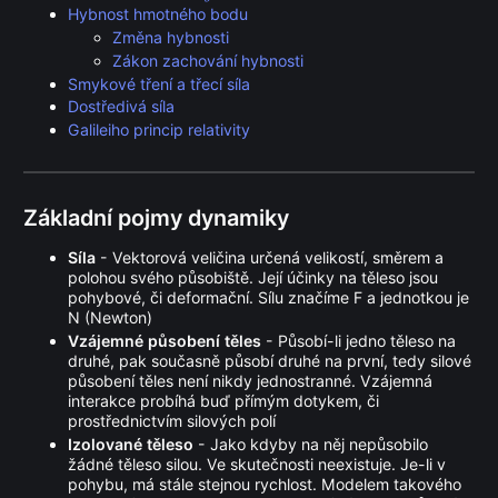
F_g
Hybnost hmotného bodu
Změna hybnosti
Zákon zachování hybnosti
Smykové tření a třecí síla
Dostředivá síla
Galileiho princip relativity
Základní pojmy dynamiky
Síla
- Vektorová veličina určená velikostí, směrem a
polohou svého působiště. Její účinky na těleso jsou
pohybové, či deformační. Sílu značíme F a jednotkou je
N (Newton)
Vzájemné působení těles
- Působí-li jedno těleso na
druhé, pak současně působí druhé na první, tedy silové
působení těles není nikdy jednostranné. Vzájemná
interakce probíhá buď přímým dotykem, či
prostřednictvím silových polí
Izolované těleso
- Jako kdyby na něj nepůsobilo
žádné těleso silou. Ve skutečnosti neexistuje. Je-li v
pohybu, má stále stejnou rychlost. Modelem takového