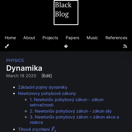
Home
About
Projects
Papers
Music
References
PHYSICS
Dynamika
March 18 2020
[Edit]
Základní pojmy dynamiky
Newtonovy pohybové zákony
1. Newtonův pohybový zákon - zákon
setrvačnosti
2. Newtonův pohybový zákon - zákon síly
3. Newtonův pohybový zákon = zákon akce a
reakce
\vec
Tíhové zrychlení
F
g