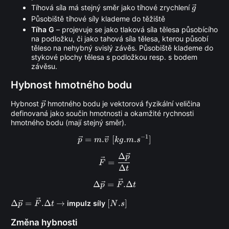
\vec
Tíhová síla má stejný směr jako tíhové zrychlení
g
g
Působiště tíhové síly klademe do těžiště
Tíha G
– projevuje se jako tlaková síla tělesa působícího
na podložku, či jako tahová síla tělesa, kterou působí
těleso na nehybný svislý závěs. Působiště klademe do
stykové plochy tělesa s podložkou resp. s bodem
závěsu.
Hybnost hmotného bodu
\vec
Hybnost
hmotného bodu je vektorová fyzikální veličina
p
definovaná jako součin hmotnosti a okamžité rychnosti
p
hmotného bodu (mají stejný směr).
−
1
=
.
[
\vec p = m. \vec v \,\, [kg.m.
.
.
]
p
m
v
k
g
m
s
Δ
\vec F = \frac{\Delta \vec p
p
=
F
Δ
t
\Delta \vec p = \vec F. \Delt
Δ
=
.Δ
p
F
t
\Delta \vec
[N.s]
Δ
=
.Δ
→
[
.
]
impulz síly
p
F
t
N
s
p = \vec F.
Změna hybnosti
\Delta t