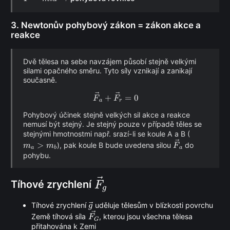
\vec a
\rightarrow
3. Newtonův pohybový zákon = zákon akce a
reakce
Dvě tělesa na sebe navzájem působí stejně velkými
silami opačného směru. Tyto síly vznikají a zanikají
současně.
\vec F_a + \vec F_r = 0
+
=
0
F
F
a
r
Pohybový účinek stejně velkých sil akce a reakce
nemusí být stejný. Je stejný pouze v případě těles se
m_a
stejnými hmotnostmi např. srazí-li se koule A a B (
\vec
>
>
), pak koule B bude uvedena silou
do
m
m
F
a
b
a
F_a
m_b
pohybu.
\vec
Tíhové zrychlení
F
g
F_g
\vec
Tíhové zrychlení
uděluje tělesům v blízkosti povrchu
g
\vec{F_G}
g
Země tíhová síla
, kterou jsou všechna tělesa
F
G
přitahována k Zemi