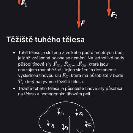
Těžiště tuhého tělesa
Tuhé těleso je složeno z velkého počtu hmotných bod,
jejichž vzájemná poloha se nemění. Na jednotlivé body
\vec
\vec
\vec
působí tíhové síly
,
,…,
, které jsou
F
F
F
1
2
G
G
G
n
F_{G1}
F_{G2}
F_{Gn}
navzájem rovnoběžné. Jejich složením dostaneme
F_G
T
výslednou tíhovou sílu
, která má působiště v bodě
F
G
, který nazýváme těžiště tělesa.
T
Těžiště tuhého tělesa je působiště tíhové síly působící
na těleso v homogenním tíhovém poli.