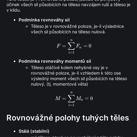
účinek všech sil působících na těleso navzájem ruší a těleso je
v klidu.
Podmínka rovnováhy sil
Těleso je v rovnovážné poloze, je-li výslednice
všech sil působících na těleso nulová.
n
F = \sum_{i = 1}^{n} F_n
∑
=
=
0
F
F
n
=
1
i
Podmínka rovnováhy momentů sil
Těleso otáčivé kolem nehybné osy je v
rovnovážné poloze, je-li vzhledem k této ose
výsledný moment všech sil působících na těleso
nulový. (tj. momentová věta)
n
M = \sum_{i = 1}^{n} M_
∑
=
=
0
M
M
n
=
1
i
Rovnovážné polohy tuhých těles
Stálá (stabilní)