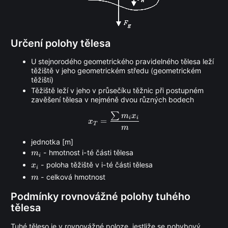
Určení polohy tělesa
U stejnorodého geometrického pravidelného tělesa leží
těžiště v jeho geometrickém středu (geometrickém
těžišti)
Těžiště leží v jeho v průsečíku těžnic při postupném
zavěšení tělesa v nejméně dvou různých bodech
∑
x_T = \frac{\sum m_i x_i}{
m
x
i
i
=
x
T
m
jednotka [m]
m_i
- hmotnost i-té části tělesa
m
i
x_i
- poloha těžiště v i-té části tělesa
x
i
m
- celková hmotnost
m
Podmínky rovnovážné polohy tuhého
tělesa
Tuhé těleso je v rovnovážné poloze, jestliže se pohybový