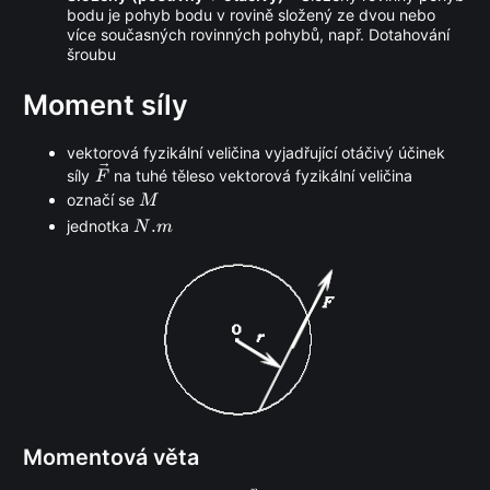
bodu je pohyb bodu v rovině složený ze dvou nebo
více současných rovinných pohybů, např. Dotahování
šroubu
Moment síly
vektorová fyzikální veličina vyjadřující otáčivý účinek
\vec
síly
na tuhé těleso vektorová fyzikální veličina
F
F
M
označí se
M
N.m
.
jednotka
N
m
Momentová věta