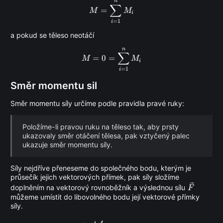
n
M = \sum_{i = 1}^{n} M_i
∑
=
M
M
i
=
1
i
a pokud se těleso neotáčí
n
M = 0 = \sum_{i = 1}^{n} M
∑
=
0
=
M
M
i
=
1
i
Směr momentu sil
Směr momentu síly určíme podle pravidla pravé ruky:
Položíme-li pravou ruku na těleso tak, aby prsty
ukazovaly směr otáčení tělesa, pak vztyčený palec
ukazuje směr momentu síly.
Síly nejdříve přeneseme do společného bodu, kterým je
průsečík jejich vektorových přímek, pak síly složíme
\vec
doplněním na vektorový rovnoběžník a výslednou sílu
F
F
můžeme umístit do libovolného bodu její vektorové přímky
síly.