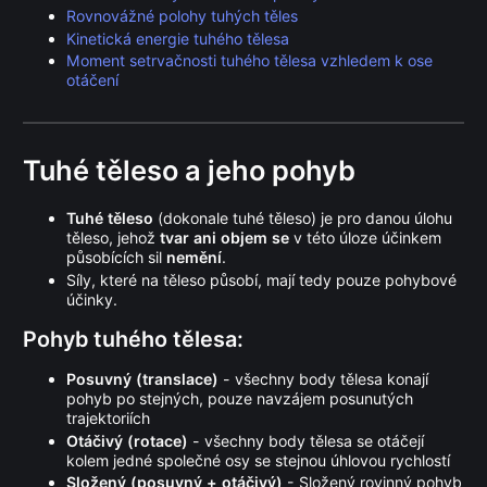
Rovnovážné polohy tuhých těles
Kinetická energie tuhého tělesa
Moment setrvačnosti tuhého tělesa vzhledem k ose
otáčení
Tuhé těleso a jeho pohyb
Tuhé těleso
(dokonale tuhé těleso) je pro danou úlohu
těleso, jehož
tvar ani objem se
v této úloze účinkem
působících sil
nemění
.
Síly, které na těleso působí, mají tedy pouze pohybové
účinky.
Pohyb tuhého tělesa:
Posuvný (translace)
- všechny body tělesa konají
pohyb po stejných, pouze navzájem posunutých
trajektoriích
Otáčivý (rotace)
- všechny body tělesa se otáčejí
kolem jedné společné osy se stejnou úhlovou rychlostí
Složený (posuvný + otáčivý)
- Složený rovinný pohyb