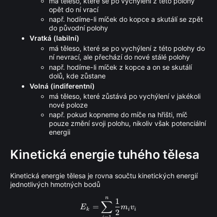
má těleso, které se po vychýlení z této polohy
opět do ní vrací
např. hodíme-li míček do kopce a skutálí se zpět
do původní polohy
Vratká (labilní)
má těleso, které se po vychýlení z této polohy do
ní nevrací, ale přechází do nové stálé polohy
např. hodíme-li míček z kopce a on se skutálí
dolů, kde zůstane
Volná (indiferentní)
má těleso, které zůstává po vychýlení v jakékoli
nové poloze
např. pokud kopneme do míče na hřišti, míč
pouze změní svoji polohu, nikoliv však potenciální
energii
Kinetická energie tuhého tělesa
Kinetická energie tělesa je rovna součtu kinetických energií
jednotlivých hmotných bodů
n
E_k = \sum_{i = 1}^{n} \fr
1
∑
=
E
m
v
k
i
i
2