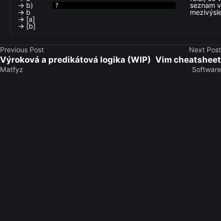
→ b)
seznam 
?
→ b
mezivýsl
→ [a]
→ [b]
Previous Post
Next Post
Výroková a predikátová logika (WIP)
Vim cheatsheet
Matfyz
Software