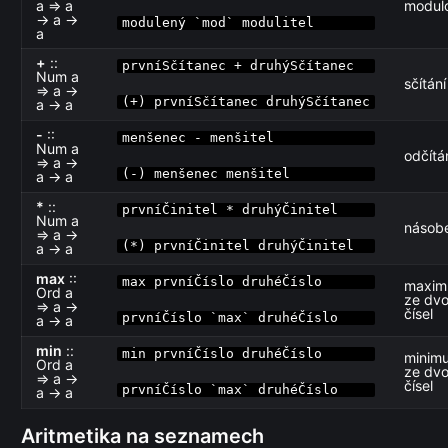
a ⇒ a
modul
→ a →
modulený `mod` modulitel
a
+
::
prvníSčítanec + druhýSčítanec
Num a
sčítání
⇒ a →
(+) prvníSčítanec druhýSčítanec
a → a
-
::
menšenec - menšitel
Num a
odčítá
⇒ a →
(-) menšenec menšitel
a → a
*
::
prvníČinitel * druhýČinitel
Num a
násob
⇒ a →
(*) prvníČinitel druhýČinitel
a → a
max
::
max prvníČíslo druhéČíslo
maxi
Ord a
ze dv
⇒ a →
čísel
prvníČíslo `max` druhéČíslo
a → a
min
::
min prvníČíslo druhéČíslo
minim
Ord a
ze dv
⇒ a →
čísel
prvníČíslo `max` druhéČíslo
a → a
Aritmetika na seznamech