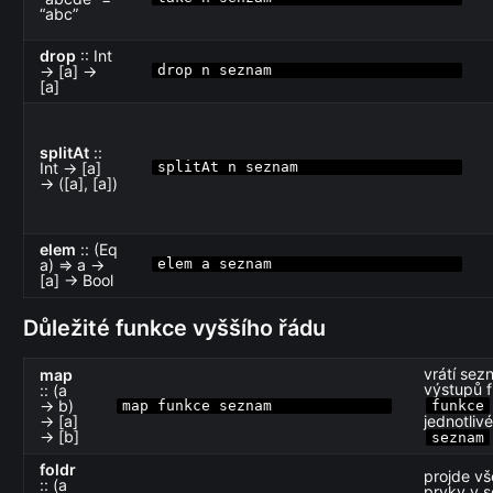
“abc”
drop
:: Int
→ [a] →
drop n seznam
[a]
splitAt
::
Int → [a]
splitAt n seznam
→ ([a], [a])
elem
:: (Eq
a) ⇒ a →
elem a seznam
[a] → Bool
Důležité funkce vyššího řádu
vrátí se
map
výstupů 
:: (a
→ b)
map funkce seznam
funkce
→ [a]
jednotliv
→ [b]
seznam
foldr
projde v
:: (a
prvky v 