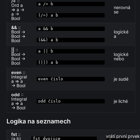
/=
::
a /= b
Ord a
nerovná
⇒ a →
se
a →
(/=) a b
Bool
&&
::
a && b
Bool →
logické
Bool →
a
(&&) a b
Bool
||
::
a || b
Bool →
logické
Bool →
nebo
(||) a b
Bool
even
::
Integral
je sudé
even číslo
a ⇒ a
→ Bool
odd
::
Integral
je liché
odd číslo
a ⇒ a
→ Bool
Logika na seznamech
fst
::
vrátí první prvek
(a,b)
fst dvojice