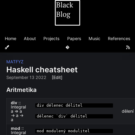
Home
About
Projects
Papers
Music
References
MATFYZ
Haskell cheatsheet
September 13 2022
[Edit]
Aritmetika
div
::
div dělenec dělitel
Integral
a ⇒ a
dělení
→ a →
dělenec `div` dělitel
a
mod
::
mod modulený modulitel
Integral