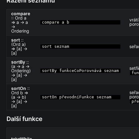
Řazení seznamů
compare
:: Ord a
vrát
⇒ a → a
compare a b
por
→
Ordering
sort
::
(Ord a)
seřa
sort seznam
⇒ [a] →
[a]
sortBy
::
(a → a →
setř
Ordering)
sortBy funkceCoPorovnává seznam
fun
→ [a] →
[a]
sortOn
::
seřa
Ord b ⇒
poro
(a → b)
sortOn převodníFunkce seznam
→ [a] →
pře
[a]
Další funkce
takeWhile