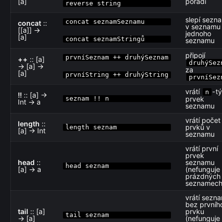
[a]
pořadí
reverse string
slepí sezn
concat seznamSeznamu
concat
::
v seznamu
[[a]] →
jednoho
[a]
concat seznamStringů
seznamu
připojí
prvníSeznam ++ druhýSeznam
++
:: [a]
druhýSez
→ [a] →
za
[a]
prvníString ++ druhýString
prvníSez
vrátí
-t
n
!!
:: [a] →
seznam !! n
prvek
Int → a
seznamu
vrátí počet
length
::
prvků v
length seznam
[a] → Int
seznamu
vrátí první
prvek
head
::
seznamu
head seznam
[a] → a
(nefunguje
prázdných
seznamech
vrátí sezn
bez prvníh
tail
:: [a]
prvku
tail seznam
→ [a]
(nefunguje