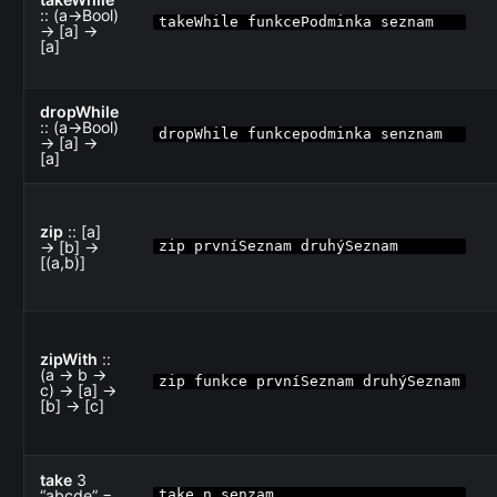
:: (a→Bool)
takeWhile funkcePodminka seznam
→ [a] →
[a]
dropWhile
:: (a→Bool)
dropWhile funkcepodminka senznam
→ [a] →
[a]
zip
:: [a]
→ [b] →
zip prvníSeznam druhýSeznam
[(a,b)]
zipWith
::
(a → b →
zip funkce prvníSeznam druhýSeznam
c) → [a] →
[b] → [c]
take
3
“abcde” =
take n senzam