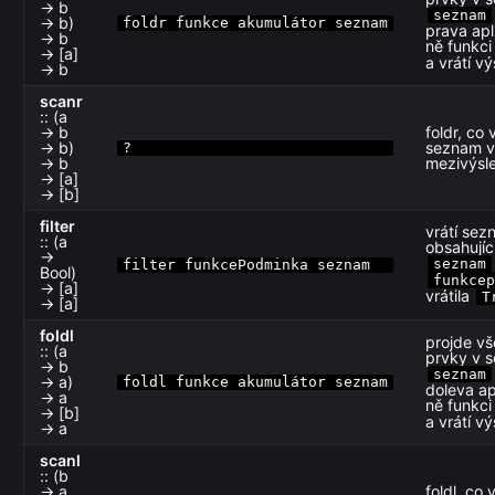
→ b
seznam
→ b)
foldr funkce akumulátor seznam
prava apl
→ b
ně funkc
→ [a]
a vrátí v
→ b
scanr
:: (a
→ b
foldr, co 
→ b)
seznam 
?
→ b
mezivýsl
→ [a]
→ [b]
filter
vrátí se
:: (a
obsahujíc
→
seznam
filter funkcePodminka seznam
Bool)
funkcep
→ [a]
vrátila
T
→ [a]
foldl
projde v
:: (a
prvky v 
→ b
seznam
→ a)
foldl funkce akumulátor seznam
doleva ap
→ a
ně funkc
→ [b]
a vrátí v
→ a
scanl
:: (b
→ a
foldl, co 