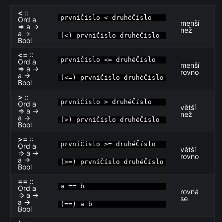
<
::
prvníČíslo < druhéČíslo
Ord a
menší
⇒ a →
než
a →
(<) prvníČíslo druhéČíslo
Bool
<=
::
prvníČíslo <= druhéČíslo
Ord a
menší
⇒ a →
rovno
a →
(<=) prvníČíslo druhéČíslo
Bool
>
::
prvníČíslo > druhéČíslo
Ord a
větší
⇒ a →
než
a →
(>) prvníČíslo druhéČíslo
Bool
>=
::
prvníČíslo >= druhéČíslo
Ord a
větší
⇒ a →
rovno
a →
(>=) prvníČíslo druhéČíslo
Bool
==
::
a == b
Ord a
rovná
⇒ a →
se
a →
(==) a b
Bool