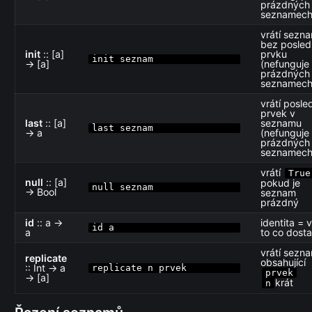
prázdných
seznamech
vrátí sezn
bez posled
init
:: [a]
prvku
init seznam
→ [a]
(nefunguje
prázdných
seznamech
vrátí posle
prvek v
last
:: [a]
seznamu
last seznam
→ a
(nefunguje
prázdných
seznamech
vrátí
True
null
:: [a]
pokud je
null seznam
→ Bool
seznam
prázdný
id
:: a →
identita = v
id a
a
to co dost
vrátí sezn
replicate
obsahující
:: Int → a
replicate n prvek
prvek
→ [a]
krát
n