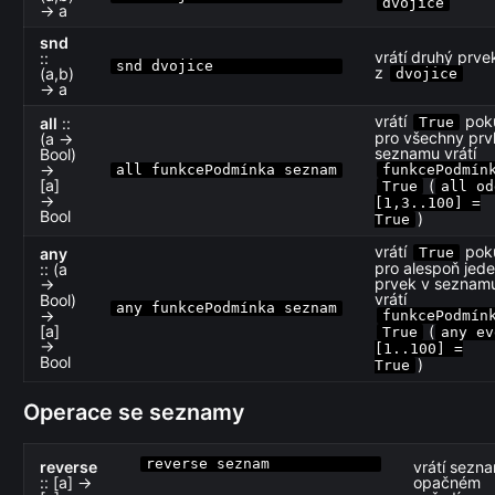
dvojice
→ a
snd
vrátí druhý prve
::
snd dvojice
z
(a,b)
dvojice
→ a
vrátí
pok
all
::
True
pro všechny prv
(a →
seznamu vrátí
Bool)
→
all funkcePodmínka seznam
funkcePodmín
[a]
(
True
all od
→
[1,3..100] =
Bool
)
True
vrátí
pok
any
True
pro alespoň jed
:: (a
prvek v seznam
→
vrátí
Bool)
any funkcePodmínka seznam
→
funkcePodmín
[a]
(
True
any ev
→
[1..100] =
Bool
)
True
Operace se seznamy
reverse seznam
reverse
vrátí sezn
:: [a] →
opačném