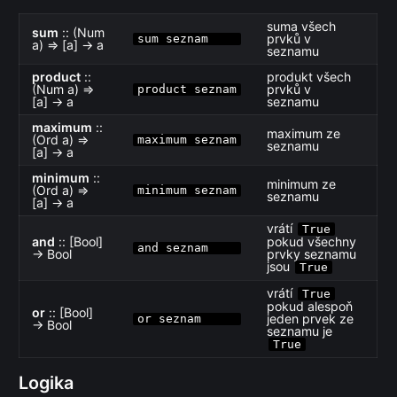
suma všech
sum
:: (Num
prvků v
sum seznam
a) ⇒ [a] → a
seznamu
product
::
produkt všech
(Num a) ⇒
prvků v
product seznam
[a] → a
seznamu
maximum
::
maximum ze
(Ord a) ⇒
maximum seznam
seznamu
[a] → a
minimum
::
minimum ze
(Ord a) ⇒
minimum seznam
seznamu
[a] → a
vrátí
True
and
:: [Bool]
pokud všechny
and seznam
→ Bool
prvky seznamu
jsou
True
vrátí
True
pokud alespoň
or
:: [Bool]
jeden prvek ze
or seznam
→ Bool
seznamu je
True
Logika