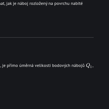
at, jak je náboj rozložený na povrchu nabité
frac{\Delta Q}{\Delta S}
Q_1
em, je přímo úměrná velikosti bodových nábojů
,
Q
1
rac{\lvert Q_1Q_2\rvert}{r^2}
}{4\pi\epsilon_0\epsilon_r}