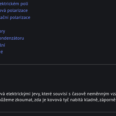
lektrickém poli
vá polarizace​
ační polarizace
ory
ondenzátoru
lní
vé
abývá elektrickými jevy, které souvisí s časově neměnným 
. můžeme zkoumat, zda je kovová tyč nabitá kladně, záporně 