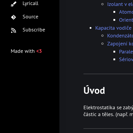
Lyricall
Izolant v e
Atomo
Source
Orient
Kapacita vodiče
Subscribe
Kondenzát
Zapojení k
Made with
<3
Parale
Sério
Úvod
Elektrostatika​ se z
částic a těles. (např