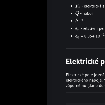
F_e
- elektrická s
F
e
Q
- náboj
Q
k
- ?
k
\epsilon_r
- relativní pe
ϵ
r
−
1
\epsilon_0
^{
= 8,854.10
ϵ
0
Elektrické 
Elektrické pole je zná
elektrického náboje. 
zápornému (dáno do