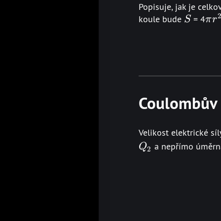
Popisuje, jak je celk
S
\pi
koule bude
= 4
S
π
r
r^2
Coulombův 
Velikost elektrické s
Q_2
a nepřímo úměrná
Q
2