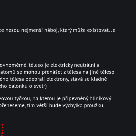
tice nesou nejmenší náboj, který může existovat. Je
^{-19}C
ovnoměrně, těleso je elektricky neutrální a
 atomů se mohou přenášet z tělesa na jiné těleso
tého tělesa odebrali elektrony, stává se kladně
ého balonku o svetr)
ovovou tyčkou, na kterou je připevněný hliníkový
p přeneseme, tím větší bude výchylka proužku.