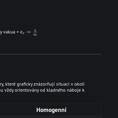
\epsilon_r =
=
ϵ
ity vakua =
ϵ
r
ϵ
0
\frac{\epsilon}
{\epsilon_0}
, které graficky znázorňují situaci v okolí
sou vždy orientovány od kladného náboje k
Homogenní