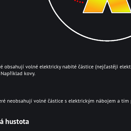
ré obsahují volné elektricky nabité částice (nejčastěji ele
 Například kovy.
které neobsahují volné částice s elektrickým nábojem a tím
á hustota