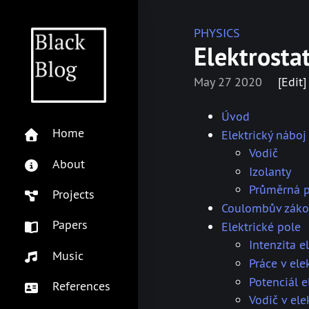
PHYSICS
Elektrosta
May 27 2020
[Edit]
Úvod
Home
Elektrický náboj
Vodič
About
Izolanty
Průměrná p
Projects
Coulombův zák
Papers
Elektrické pole
Intenzita e
Music
Práce v ele
Potenciál e
References
Vodič v ele