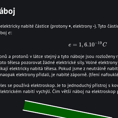
náboj
elektricky nabité částice (protony
+
, elektrony
-
). Tyto čás
e
áboj
:
e
−
19
=
1
,
6.1
e = 1,6 .10
0
e
C
onů a protonů v látce stejný a tyto náboje jsou rozloženy r
 tělesa pozorovat žádné elektrické síly. Volné elektrony
ikají elektricky nabitá tělesa. Pokud jsme z neutrálně nabi
aopak elektrony přidali, je nabité záporně. (tření nafoukl
ěles se používá elektroskop. Je to jednoduchý přístroj s k
elektrickém nabití vychýlí. Čím větší náboj na elektrosko