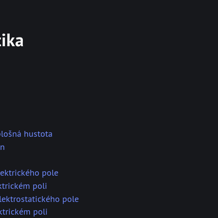
tika
lošná hustota
on
lektrického pole
ktrickém poli
lektrostatického pole
ktrickém poli