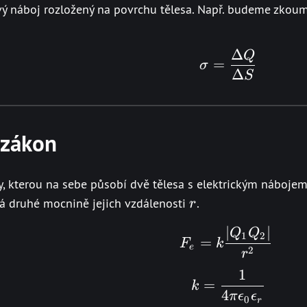
ový náboj rozložený na povrchu tělesa. Např. budeme zkoum
2
Δ
Q
\sigma = \
=
σ
Δ
S
zákon
íly, kterou na sebe působí dvě tělesa s elektrickým náboj
r
 druhé mocnině jejich vzdálenosti
.
r
∣
∣
F_e = k \f
Q
Q
1
2
=
F
k
e
2
r
1
k = \frac{1
=
k
4
π
ϵ
ϵ
0
r