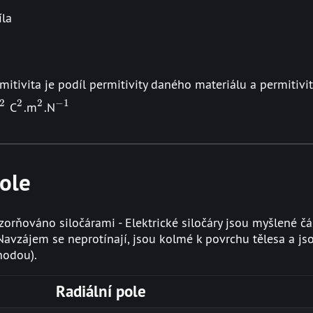
íla
rmitivita je podíl permitivity daného materiálu a permitiv
2
2
2
−
1
-12}
^2
^2
^{-1}
C
.m
.N
pole
zorňováno siločárami - Elektrické siločáry jsou myšlené čáry
Navzájem se neprotínají, jsou kolmé k povrchu tělesa a j
hodou).
Radiální pole