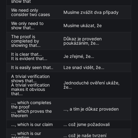
show that
We need only
Musíme zvážit dva případy
consider two cases
We only need to
Musíme ukázat, že
show that…
The proof is
Důkaz je proveden
completed by
poukázáním, že…
showing that…
It is clear that…
Je zřejmé, že…
It is evident that…
It is easily seen that..
Lze snad vidět, že…
A trivial verification
shows that…
Jednoduché ověření ukáže,
A trivial verification
že…
makes it obvious
that…
…, which completes
the proof
…, a tím je důkaz proveden
…, which proves the
theorem
…, which is our claim
… což jsme požadovali
…, which is our
… což je naše tvrzení
assertion