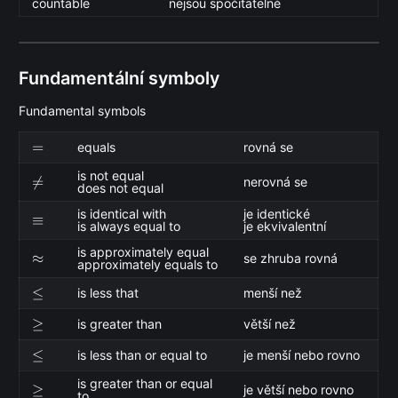
countable
nejsou spočitatelné
Fundamentální symboly
Fundamental symbols
=
=
equals
rovná se
is not equal
\neq

=
nerovná se
does not equal
is identical with
je identické
\equiv
≡
is always equal to
je ekvivalentní
is approximately equal
\approx
≈
se zhruba rovná
approximately equals to
\le
≤
is less that
menší než
\ge
≥
is greater than
větší než
\leq
≤
is less than or equal to
je menší nebo rovno
is greater than or equal
\geq
≥
je větší nebo rovno
to