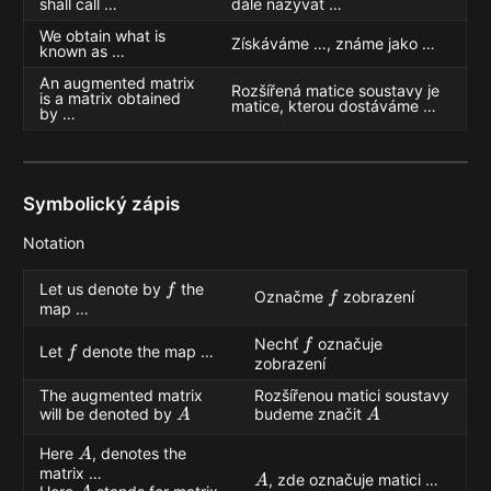
shall call …
dále nazývat …
We obtain what is
Získáváme …, známe jako …
known as …
An augmented matrix
Rozšířená matice soustavy je
is a matrix obtained
matice, kterou dostáváme …
by …
Symbolický zápis
Notation
f
Let us denote by
the
f
f
Označme
zobrazení
f
map …
f
Nechť
označuje
f
f
Let
denote the map …
f
zobrazení
The augmented matrix
Rozšířenou matici soustavy
A
A
will be denoted by
budeme značit
A
A
A
Here
, denotes the
A
matrix …
A
, zde označuje matici …
A