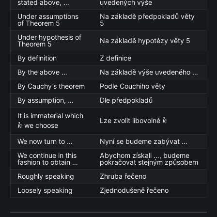
stated above, …
uvedených výše
Under assumptions
Na základě předpokladů věty
of Theorem 5
5
Under hypothesis of
Na základě hypotézy věty 5
Theorem 5
By definition
Z definice
By the above …
Na základě výše uvedeného …
By Cauchy’s theorem
Podle Couchiho věty
By assumption, …
Dle předpokladů
k
It is immaterial which
k
Lze zvolit libovolné
k
we choose
k
We now turn to …
Nyní se budeme zabývat …
We continue in this
Abychom získali …, budeme
fashion to obtain …
pokračovat stejným způsobem
Roughly speaking
Zhruba řečeno
Loosely speaking
Zjednodušeně řečeno