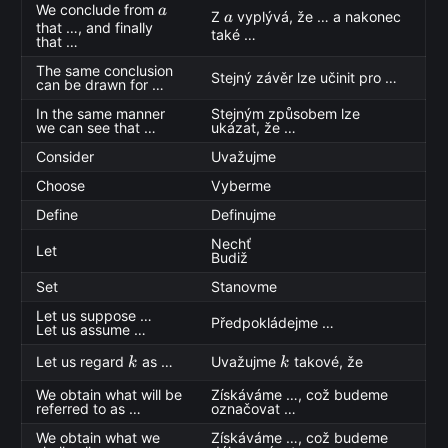
a
We conclude from
a
a
Z
vyplývá, že … a nakonec
a
that …, and finally
také …
that …
The same conclusion
Stejný závěr lze učinit pro …
can be drawn for …
In the same manner
Stejným způsobem lze
we can see that …
ukázat, že …
Consider
Uvažujme
Choose
Vyberme
Define
Definujme
Nechť
Let
Budiž
Set
Stanovme
Let us suppose …
Předpokládejme …
Let us assume …
k
k
Let us regard
as …
Uvažujme
takové, že
k
k
We obtain what will be
Získáváme …, což budeme
referred to as …
označovat …
We obtain what we
Získáváme …, což budeme