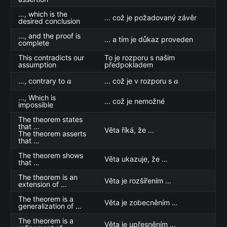
…, which is the
… což je požadovaný závěr
desired conclusion
…, and the proof is
… a tím je důkaz proveden
complete
This contradicts our
To je rozporu s našim
assumption
předpokladem
a
a
…, contrary to
… což je v rozporu s
a
a
…, Which is
… což je nemožné
impossible
The theorem states
that …
Věta říká, že …
The theorem asserts
that …
The theorem shows
Věta ukazuje, že …
that …
The theorem is an
Věta je rozšířením …
extension of …
The theorem is a
Věta je zobecněním …
generalization of …
The theorem is a
Věta je upřesněním …