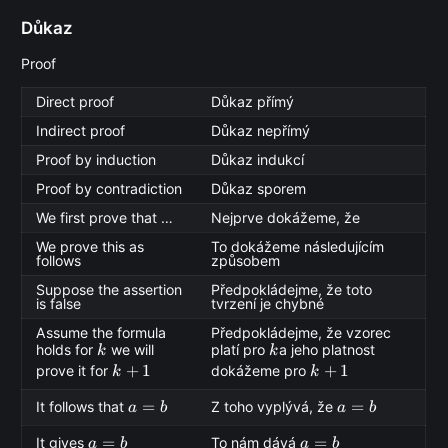
Důkaz
Proof
Direct proof
Důkaz přímý
Indirect proof
Důkaz nepřímý
Proof by induction
Důkaz indukcí
Proof by contradiction
Důkaz sporem
We first prove that …
Nejprve dokážeme, že
We prove this as
To dokážeme následujícím
follows
způsobem
Suppose the assertion
Předpokládejme, že toto
is false
tvrzení je chybné
Assume the formula
Předpokládejme, že vzorec
k
k
holds for
we will
platí pro
a jeho platnost
k
k
k+1
+
1
k+1
+
1
prove it for
dokážeme pro
k
k
a=b
=
a=b
=
It follows that
Z toho vyplývá, že
a
b
a
b
a=b
=
a=b
=
It gives
To nám dává
a
b
a
b