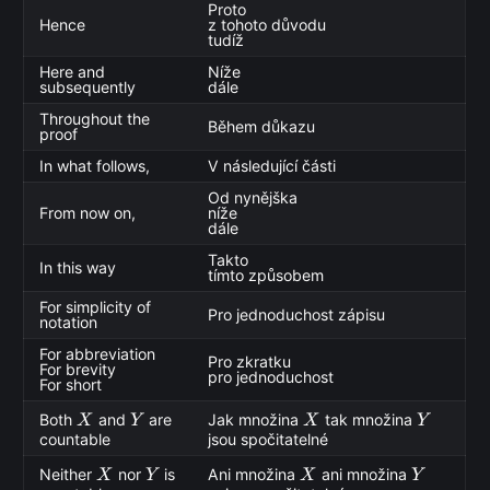
Proto
Hence
z tohoto důvodu
tudíž
Here and
Níže
subsequently
dále
Throughout the
Během důkazu
proof
In what follows,
V následující části
Od nynějška
From now on,
níže
dále
Takto
In this way
tímto způsobem
For simplicity of
Pro jednoduchost zápisu
notation
For abbreviation
Pro zkratku
For brevity
pro jednoduchost
For short
X
Y
X
Y
Both
and
are
Jak množina
tak množina
X
Y
X
Y
countable
jsou spočitatelné
X
Y
X
Y
Neither
nor
is
Ani množina
ani množina
X
Y
X
Y