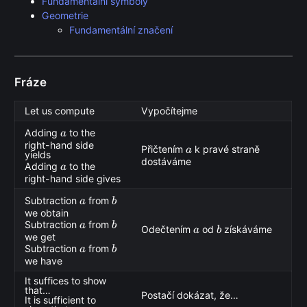
Fundamentální symboly
Geometrie
Fundamentální značení
Fráze
Let us compute
Vypočítejme
a
Adding
to the
a
right-hand side
a
Přičtením
k pravé straně
a
yields
dostáváme
a
Adding
to the
a
right-hand side gives
a
b
Subtraction
from
a
b
we obtain
a
b
Subtraction
from
a
b
a
b
Odečtením
od
získáváme
a
b
we get
a
b
Subtraction
from
a
b
we have
It suffices to show
that…
Postačí dokázat, že…
It is sufficient to