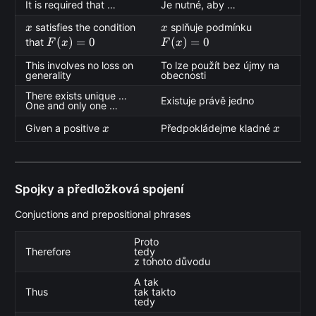
It is required that …
Je nutné, aby …
x
x
F(x)
satisfies the condition
splňuje podmínku
x
x
= 0
F(x)
(
)
=
0
(
)
=
0
that
F
x
F
x
= 0
This involves no loss on
To lze použít bez újmy na
generality
obecnosti
There exists unique …
Existuje právě jedno
One and only one …
x
x
Given a positive
Předpokládejme kladné
x
x
Spojky a předložková spojení
Conjuctions and prepositional phrases
Proto
Therefore
tedy
z tohoto důvodu
A tak
Thus
tak takto
tedy