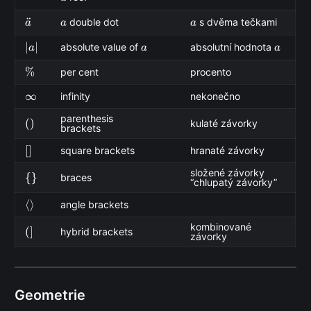
ä
¨
a
a
double dot
s dvěma tečkami
a
a
a
\lvert
∣
∣
a
a
absolute value of
absolutní hodnota
a
a
a
a
\%
%
per cent
procento
\rvert
\infty
∞
infinity
nekonečno
parenthesis
()
(
)
kulaté závorky
brackets
[]
[
]
square brackets
hranaté závorky
složené závorky
\
{
}
braces
“chlupatý závorky”
{\}
\langle
⟨
⟩
angle brackets
\rangle
kombinované
(]
(
]
hybrid brackets
závorky
Geometrie