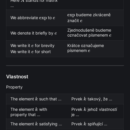
A
Here
stands for matrix
A
…
\text{exp}
exp
budeme zkráceně
\text{exp}
exp
e
We abbreviate
to
e
e
značit
e
Zjednodušeně budeme
e
We denote it briefly by
e
e
označovat písmenem
e
e
We write it
for brevity
Krátce označujeme
e
e
písmenem
e
e
We write it
for short
e
Vlastnost
Property
k
k
The element
such that …
Prvek
takový, že …
k
k
k
k
The element
with
Prvek
jehož vlastností
k
k
property that …
je …
k
k
The element
satisfying …
Prvek
splňující …
k
k