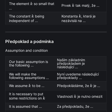
k
The element
so small that
k
k
Prvek
tak malý, že …
k
…
k
k
The constant
being
Konstanta
, která je
k
k
independent of …
nezávislá na …
Předpoklad a podmínka
Assumption and condition
Naším základním
Our basic assumption is
předpokladem je
the following …
následující …
We will make the
Nyní uvedeme následující
following assumptions …
předpoklady …
k
k
We assume
to be …
Předpokládáme, že
je …
k
k
It is necessary to put
k
Vlastnosti
je nutno omezit
k
k
some restrictions on
k
It is assumed that …
Za předpokladu, že …