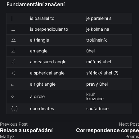
Fundamentální značení
|
∣
is parallel to
je paralelní s
\perp
⊥
is perpendicular to
je kolmá na
\triangle
△
a triangle
trojúhelník
\angle
∠
an angle
úhel
∡
\measuredangle
a measured angle
měřený úhel
∢
\sphericalangle
a spherical angle
sférický úhel (?)
└
\llcorner
a right angle
pravý úhel
kruh
\circ
∘
a circle
kružnice
(,)
(
,
)
coordinates
souřadnice
Previous Post
Next Post
Relace a uspořádání
Correspondence corpse
Matfyz
Poems