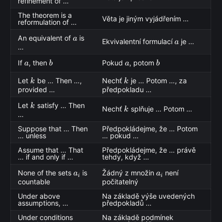
refinement of …
The theorem is a
Věta je jiným vyjádřením …
reformulation of …
a
An equivalent of
is
a
a
Ekvivalentní formulací
je …
a
…
a
b
a
b
If
, then
Pokud
, potom
a
b
a
b
k
k
Let
be … Then …,
Nechť
je … Potom …, za
k
k
provided …
předpokladu …
k
Let
satisfy … Then
k
k
Nechť
splňuje … Potom …
k
…
Suppose that … Then
Předpokládejme, že … Potom
… unless
… pokud …
Assume that … That
Předpokládejme, že … právě
… if and only if …
tehdy, když …
a_i
a_i
None of the sets
is
Žádný z množin
není
a
a
i
i
countable
počitatelný
Under above
Na základě výše uvedených
assumptions, …
předpokladů …
Under conditions
Na základě podmínek