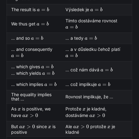
a=b
=
a=b
=
The result is
Výsledek je
a
b
a
b
a=b
Tímto dostáváme rovnost
a=b
=
We thus get
a
b
=
a
b
a=b
=
a=b
=
… and so
… a tedy
a
b
a
b
a=b
a=b
… and consequently
… a v důsledku čehož platí
=
=
a
b
a
b
a=b
=
… which gives
a
b
a=b
=
… což nám dává
a
b
a=b
=
… which yields
a
b
a=b
=
a=b
=
… which implies
… což implikuje
a
b
a
b
The equality implies
Rovnost implikuje, že …
that …
x
x
As
is positive, we
Protože
je kladné,
x
x
ax
>
0
ax
>
0
have
dostáváme
a
x
a
x
>
>
ax
>
0
x
ax
>
0
x
But
since
is
Ale
protože
je
a
x
x
a
x
x
0
0
positive
kladné
>
>
0
0